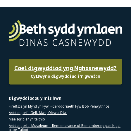
Cael digwyddiad yng Nghasnewydd?
Cyflwyno digwyddiad i'n gwefan
Digwyddiadau y mis hwn
Fire&Ice yn Mynd yn Fyw! - Cerddoriaeth Fyw Bob Penwythnos
Arddangosfa Gelf. Mwd, Olew a Dŵr
Mae sgribler yn teithio
Arddangosfa: Musoleum – Remembrance of Remembering gan Nigel
a Joe Talbot