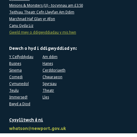
Minions & Monsters (U) - tocynnau am £3.50
Teithiau Theatr Cefn Llwyfan Am Ddim
Marchnad Haf Glan yr Afon
Canu Gyda Liz
Gweld mwy o ddigwyddiadau y mis hwn
Dewch o hyd i ddigwyddiad yn:
Y Celfyddydau
Am ddim
Busnes
Hanes
Sinema
Cerddoriaeth
Comedi
Chwaraeon
Cymunedol
Sgyrsiau
Teulu
Theatr
Immersed!
Lles
Bwyd a Diod
Cysylltwch â ni
whatson@newport.gov.uk