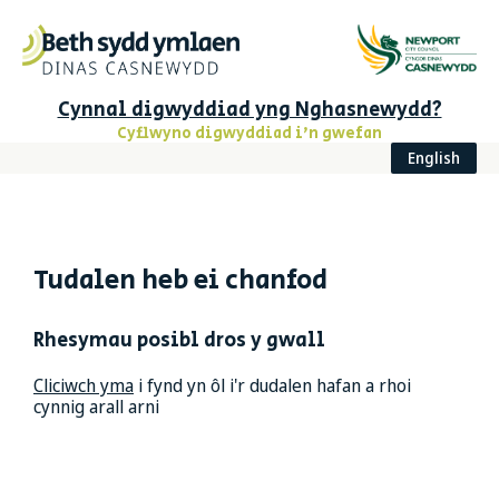
Cynnal digwyddiad yng Nghasnewydd?
Cyflwyno digwyddiad i'n gwefan
English
Tudalen heb ei chanfod
Rhesymau posibl dros y gwall
Cliciwch yma
i fynd yn ôl i'r dudalen hafan a rhoi
cynnig arall arni