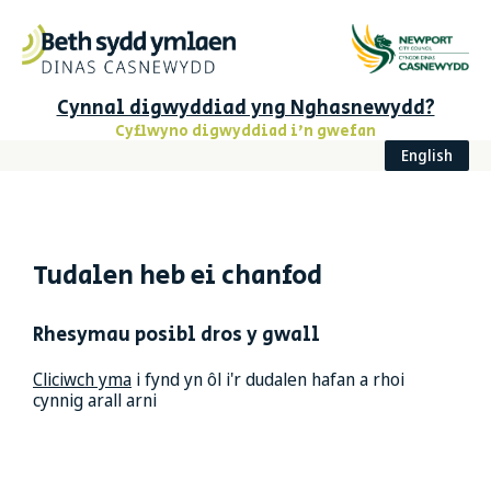
Cynnal digwyddiad yng Nghasnewydd?
Cyflwyno digwyddiad i'n gwefan
English
Tudalen heb ei chanfod
Rhesymau posibl dros y gwall
Cliciwch yma
i fynd yn ôl i'r dudalen hafan a rhoi
cynnig arall arni