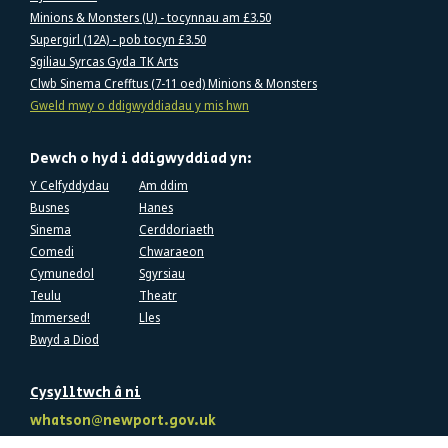
Minions & Monsters (U) - tocynnau am £3.50
Supergirl (12A) - pob tocyn £3.50
Sgiliau Syrcas Gyda TK Arts
Clwb Sinema Crefftus (7-11 oed) Minions & Monsters
Gweld mwy o ddigwyddiadau y mis hwn
Dewch o hyd i ddigwyddiad yn:
Y Celfyddydau
Am ddim
Busnes
Hanes
Sinema
Cerddoriaeth
Comedi
Chwaraeon
Cymunedol
Sgyrsiau
Teulu
Theatr
Immersed!
Lles
Bwyd a Diod
Cysylltwch â ni
whatson@newport.gov.uk