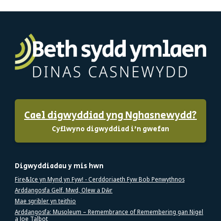
Cael digwyddiad yng Nghasnewydd?
Cyflwyno digwyddiad i'n gwefan
Digwyddiadau y mis hwn
Fire&Ice yn Mynd yn Fyw! - Cerddoriaeth Fyw Bob Penwythnos
Arddangosfa Gelf. Mwd, Olew a Dŵr
Mae sgribler yn teithio
Arddangosfa: Musoleum – Remembrance of Remembering gan Nigel
a Joe Talbot