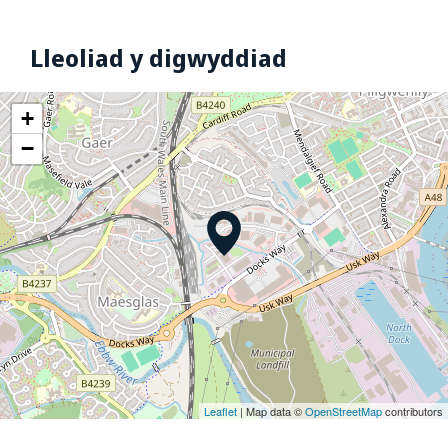
Lleoliad y digwyddiad
+
−
Leaflet
| Map data ©
OpenStreetMap
contributors