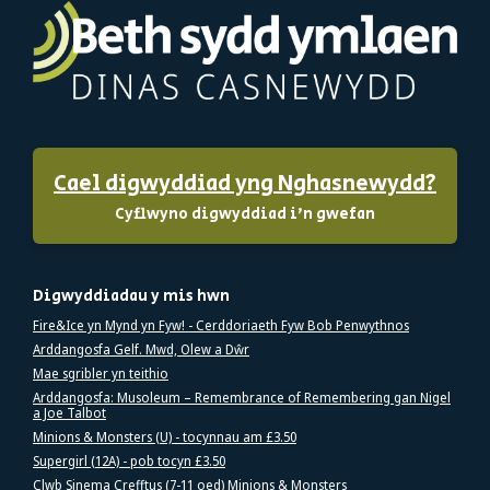
Cael digwyddiad yng Nghasnewydd?
Cyflwyno digwyddiad i'n gwefan
Digwyddiadau y mis hwn
Fire&Ice yn Mynd yn Fyw! - Cerddoriaeth Fyw Bob Penwythnos
Arddangosfa Gelf. Mwd, Olew a Dŵr
Mae sgribler yn teithio
Arddangosfa: Musoleum – Remembrance of Remembering gan Nigel
a Joe Talbot
Minions & Monsters (U) - tocynnau am £3.50
Supergirl (12A) - pob tocyn £3.50
Clwb Sinema Crefftus (7-11 oed) Minions & Monsters