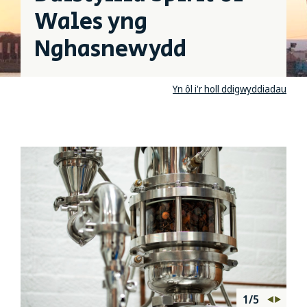
Wales yng
Nghasnewydd
Yn ôl i'r holl ddigwyddiadau
1
/5