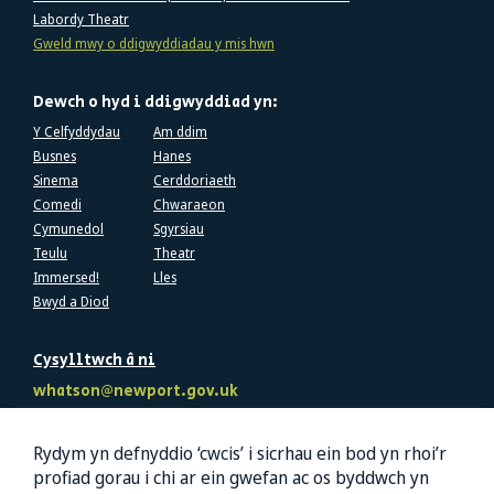
Labordy Theatr
Gweld mwy o ddigwyddiadau y mis hwn
Dewch o hyd i ddigwyddiad yn:
Y Celfyddydau
Am ddim
Busnes
Hanes
Sinema
Cerddoriaeth
Comedi
Chwaraeon
Cymunedol
Sgyrsiau
Teulu
Theatr
Immersed!
Lles
Bwyd a Diod
Cysylltwch â ni
whatson@newport.gov.uk
Dilynwch ni
Rydym yn defnyddio ‘cwcis’ i sicrhau ein bod yn rhoi’r
profiad gorau i chi ar ein gwefan ac os byddwch yn