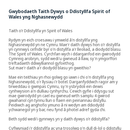
Gwybodaeth Taith Dywys o Ddistyllfa Spirit of
Wales yng Nghasnewydd
Taith o’r Ddistyllfa yn Spirit of Wales
Rydym yn eich croesawu i ymweld â'n distyllfa yng
Nghasnewydd yn ne Cymru. Mae'r daith dywys hon o’r distyllfa
yn cynnwys cefndir byr o'n distyllfa a'r lleoliad, a diodydd blasu.
The Spirit of Wales. Cyrchfan wych i ddarganfod ein gwirodydd
Cymreig arobryn, sydd wedi'u gwneud â llaw, sy'n ymgorffori
treftadaeth ddiwylliannol gyfoethog.
Sut mae'r daith a'r diodydd blasu yn gweithio?
Mae ein teithiau yn rhoi golwg go iawn i chi o'n distyllfa yng
Nghasnewydd, o'r llysiau i'r botel. Darganfyddwch ragor am y
tirweddau o gwmpas Cymru, sy'n ysbrydoli ein dewis
cynhwysion a'n dulliau cynhyrchu. Cewch gyfle i ddysgu sut
mae gwirodydd yn cael eu gwneud wrth samplu 4 gwirod
gwahanol cyn tynnu llun o flaen ein peiriannau distyllu.
Peidiwch ag anghofio ymuno â ni wedyn am ddiodydd
ychwanegol yn y bar, neu fynd â photel adref gyda chi.
Beth sydd wedi'i gynnwys yn y daith dywys o’r ddistyllfa?
Cyflwyniad i'r ddistyllfa ac yna trosolwg o'n dull di-lol o ddistyllu