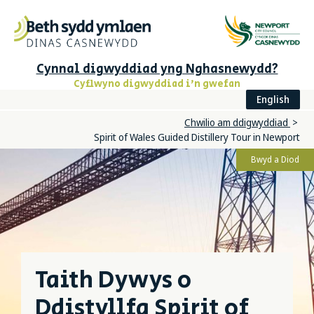
Cynnal digwyddiad yng Nghasnewydd?
Cyflwyno digwyddiad i'n gwefan
English
Chwilio am ddigwyddiad
Spirit of Wales Guided Distillery Tour in Newport
Bwyd a Diod
Taith Dywys o
Ddistyllfa Spirit of