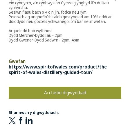
ein cynnyrch, a’n cynhwysion Cymreig ynghyd â’n dulliau
cynhyrchu.
Sesiwn flasu bach o 4 o'n jin, fodca neu rỳm.
Peidiwch ag anghofio'ch taleb gostyngiad am 10% oddi ar
ddiodydd neu goctels ychwanegol o'n bar neu’r wefan.
Argaeledd bob wythnos:
Dydd Mercher-Dydd Iau - 2pm
Dydd Gwener-Dydd Sadwrn - 2pm, 4pm
Gwefan
https://www.spiritofwales.com/product/the-
spirit-of-wales-distillery-guided-tour/
Archebu digwyddiad
Rhannwch y digwyddiad i: